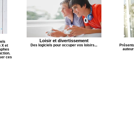
Loisir et divertissement
iels
Des logiciels pour occuper vos loisirs...
Présenta
 X et
auteur
raphes
ction.
iser ces