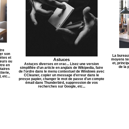
tre
er son
La bureau
ètes et
Astuces
moyens ten
teurs ou
et, princi
Astuces diverses en vrac... Lisez une version
ôtre en
de la 
simplifiée d'un article en anglais de Wikipedia, faire
itaires
de l'ordre dans le menu contextuel de Windows avec
tterie,
CCleaner, copier un message d'erreur dans le
 etc...
presse papier, changer le mot de passe d'un compte
émail dans Thunderbird, suppression de vos
recherches sur Google, etc...