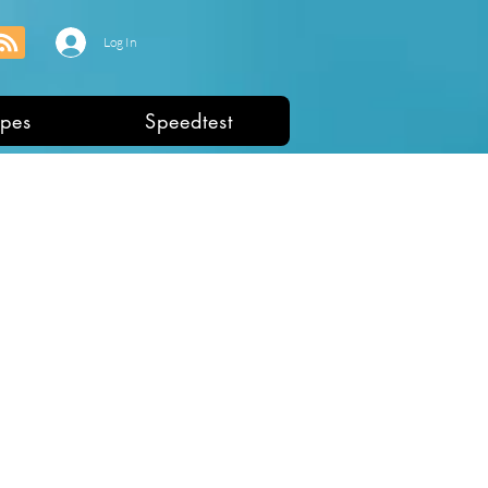
Log In
pes
Speedtest