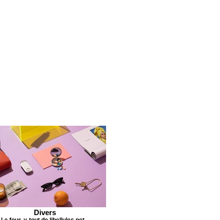
Divers
Le fous-y-tout de libellules.net...